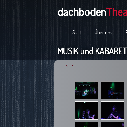
dachboden
Thea
Start
Über uns
MUSIK und KABARETT
<
>