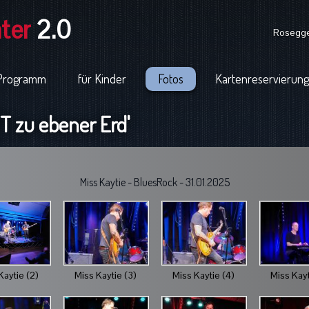
ter
2.0
Rosegger
Programm
für Kinder
Fotos
Kartenreservierung
 zu ebener Erd'
Miss Kaytie - BluesRock - 31.01.2025
Kaytie (2)
Miss Kaytie (3)
Miss Kaytie (4)
Miss Kayt