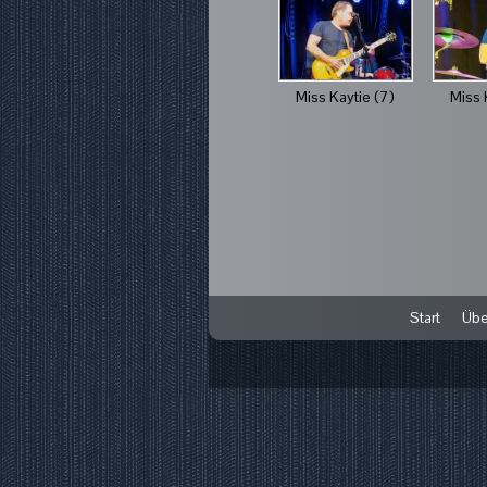
Miss Kaytie (7)
Miss 
Start
Übe