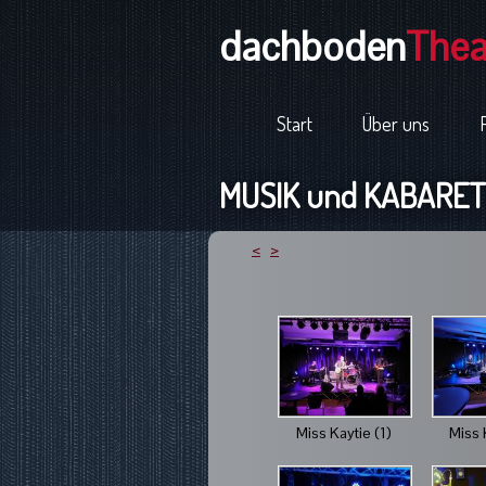
dachboden
Thea
Start
Über uns
MUSIK und KABARETT
<
>
Miss Kaytie (1)
Miss 