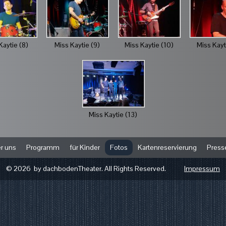
Kaytie (8)
Miss Kaytie (9)
Miss Kaytie (10)
Miss Kayt
Miss Kaytie (13)
r uns
Programm
für Kinder
Fotos
Kartenreservierung
Press
© 2026 by dachbodenTheater. All Rights Reserved.
Impressum