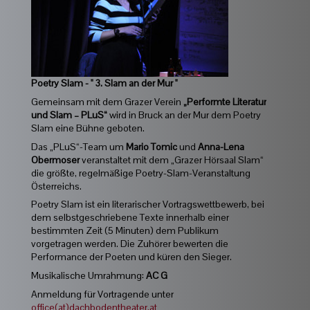
Poetry Slam - " 3. Slam an der Mur "
Gemeinsam mit dem Grazer Verein
„Performte Literatur
und Slam – PLuS“
wird in Bruck an der Mur dem Poetry
Slam eine Bühne geboten.
Das „PLuS“-Team um
Mario Tomic
und
Anna-Lena
Obermoser
veranstaltet mit dem „Grazer Hörsaal Slam“
die größte, regelmäßige Poetry-Slam-Veranstaltung
Österreichs.
Poetry Slam ist ein literarischer Vortragswettbewerb, bei
dem selbstgeschriebene Texte innerhalb einer
bestimmten Zeit (5 Minuten) dem Publikum
vorgetragen werden. Die Zuhörer bewerten die
Performance der Poeten und küren den Sieger.
Musikalische Umrahmung:
AC G
Anmeldung für Vortragende unter
office(at)dachbodentheater.at