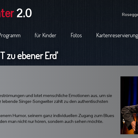
ter
2.0
Rosegger
Programm
für Kinder
Fotos
Kartenreservierung
 zu ebener Erd'
odeströmungen und lotet menschliche Emotionen aus, um sie
az lebende Singer-Songwriter zählt zu den authentischsten
kenem Humor, seinem ganz individuellen Zugang zum Blues
r, den man nicht nur hören, sondern auch sehen möchte.