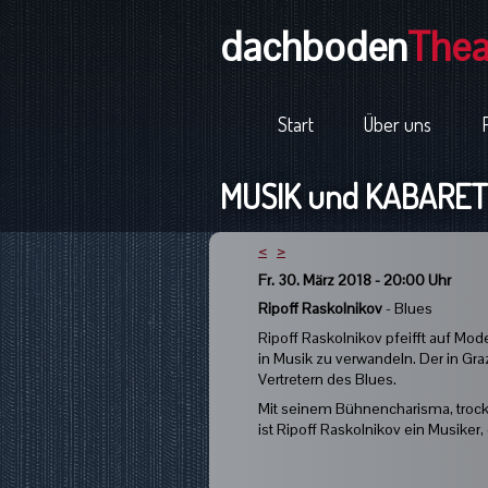
dachboden
Thea
Start
Über uns
MUSIK und KABARETT
<
>
Fr. 30. März 2018 - 20:00 Uhr
Ripoff Raskolnikov
- Blues
Ripoff Raskolnikov pfeifft auf M
in Musik zu verwandeln. Der in Gr
Vertretern des Blues.
Mit seinem Bühnencharisma, troc
ist Ripoff Raskolnikov ein Musike