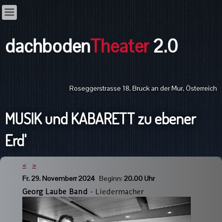
dachboden
Theater
2.0
Roseggerstrasse 18, Bruck an der Mur, Österreich
MUSIK und KABARETT zu ebener
Erd'
<
>
Fr.
29. Novemberr 2024
Beginn:
20.00 Uhr
Georg Laube Band
- Liedermacher