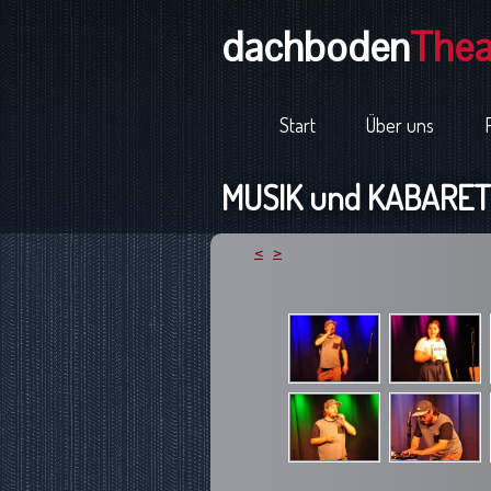
dachboden
Thea
Start
Über uns
MUSIK und KABARETT
<
>