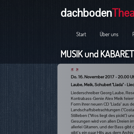
dachboden
Thea
Start
Über uns
MUSIK und KABARETT
<
>
Do. 16. November 2017 - 20.00 U
Laube, Meik, Schubert "Liada" - Li
Liederschreiber Georg Laube, Rese
Kontrabass-Genie Alex Meik feiern 
Form ihrer neuen CD "Liada" aus 
Landschaftsbetrachtungen ("Costa 
Stilleben ("Wos liegt des pickt") und
Gesungen wird von allen Dreien im 
allerlei Gitarren, und der Bass gi
gibt´s ein paar Hits aus dem Arch