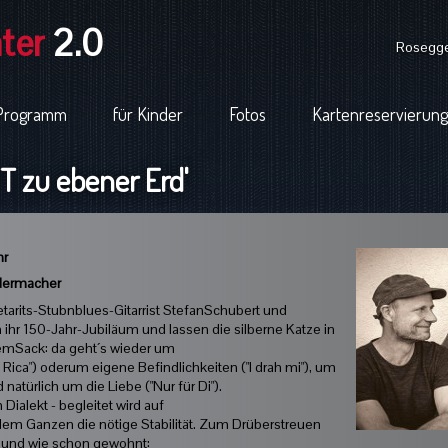
ter
2.0
Rosegger
Programm
für Kinder
Fotos
Kartenreservierung
 zu ebener Erd'
hr
edermacher
tarits-Stubnblues-Gitarrist StefanSchubert und
ihr 150-Jahr-Jubiläum und lassen die silberne Katze in
demSack: da geht´s wieder um
Rica") oderum eigene Befindlichkeiten ("I drah mi"), um
 natürlich um die Liebe ("Nur für Di").
Dialekt - begleitet wird auf
bt dem Ganzen die nötige Stabilität. Zum Drüberstreuen
iv und wie schon gewohnt: