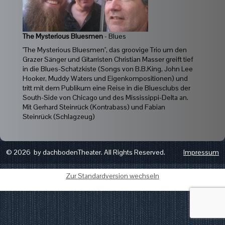
The Mysterious Bluesmen
-
Blues
"The Mysterious Bluesmen", das groovige Trio um den
Grazer Sänger und Gitarristen Christian Masser greift tief
in die Blues-Schatzkiste (Songs von B.B.King, John Lee
Hooker, Muddy Waters und Eigenkompositionen) und
tritt mit dem Publikum eine Reise in die Bluesclubs der
South-Side von Chicago und des Mississippi-Delta an.
Mit Gerhard Steinrück (Kontrabass) und Fabian
Steinrück (Schlagzeug)
© 2026 by dachbodenTheater. All Rights Reserved.
Impressum
Zur Standardversion wechseln