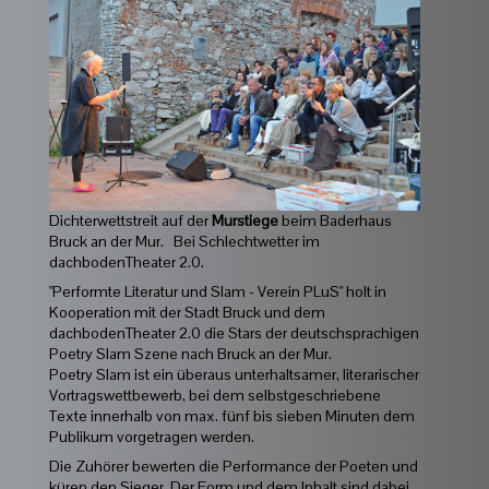
Dichterwettstreit auf der
Murstiege
beim Baderhaus
Bruck an der Mur. Bei Schlechtwetter im
dachbodenTheater 2.0.
"Performte Literatur und Slam - Verein PLuS" holt in
Kooperation mit der Stadt Bruck und dem
dachbodenTheater 2.0 die Stars der deutschsprachigen
Poetry Slam Szene nach Bruck an der Mur.
Poetry Slam ist ein überaus unterhaltsamer, literarischer
Vortragswettbewerb, bei dem selbstgeschriebene
Texte innerhalb von max. fünf bis sieben Minuten dem
Publikum vorgetragen werden.
Die Zuhörer bewerten die Performance der Poeten und
küren den Sieger. Der Form und dem Inhalt sind dabei