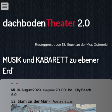
dachboden
Theater
2.0
Roseggerstrasse 18, Bruck an der Mur, Österreich
MUSIK und KABARETT zu ebener
Erd'
<
>
Mi
.
16. August2023
Beginn:
20..00 Uhr
City Beach
6.0
52. Slam an der Mur
- Poetry Slam