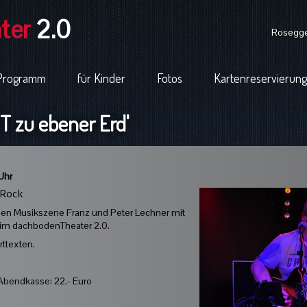
ter
2.0
Rosegger
Programm
für Kinder
Fotos
Kartenreservierung
 zu ebener Erd'
Uhr
 Rock
alen Musikszene Franz und Peter Lechner mit
 im dachbodenTheater 2.0.
rttexten.
Abendkasse: 22.- Euro