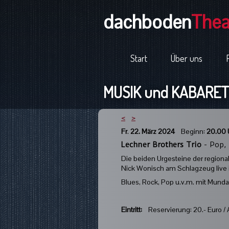
dachboden
Thea
Start
Über uns
MUSIK und KABARETT
<
>
Fr
.
22. März 2024
Beginn:
20.00 
Lechner Brothers Trio
- Pop,
Die beiden Urgesteine der region
Nick Wonisch am Schlagzeug live
Blues, Rock, Pop u.v.m. mit Munda
Eintritt:
Reservierung: 20.- Euro / 