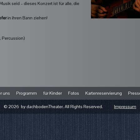
usik seid – dieses Konzert ist für alle, die
ofer
in ihren Bann ziehen!
)
, Percussion)
r uns
Programm
für Kinder
Fotos
Kartenreservierung
Press
© 2026 by dachbodenTheater. All Rights Reserved.
Impressum