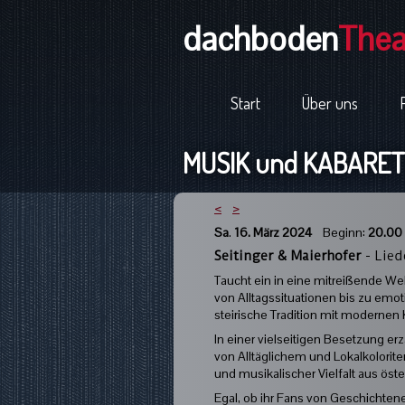
dachboden
Thea
Start
Über uns
MUSIK und KABARETT
<
>
Sa
.
16. März 2024
Beginn:
20.00
Seitinger & Maierhofer
- Lied
Taucht ein in eine mitreißende Wel
von Alltagssituationen bis zu emo
steirische Tradition mit modernen
In einer vielseitigen Besetzung er
von Alltäglichem und Lokalkolori
und musikalischer Vielfalt aus öst
Egal, ob ihr Fans von Geschichten