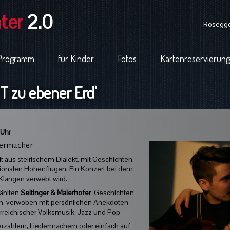
ter
2.0
Rosegger
Programm
für Kinder
Fotos
Kartenreservierung
 zu ebener Erd'
 Uhr
ermacher
t aus steirischem Dialekt, mit Geschichten
tionalen Höhenflügen. Ein Konzert bei dem
 Klängen verwebt wird.
zählten
Seitinger & Maierhofer
Geschichten
ten, verwoben mit persönlichen Anekdoten
erreichischer Volksmusik, Jazz und Pop
erzählern, Liedermachern oder einfach auf