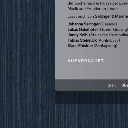
der Suche nach erstklassiger Live-M
Musik und Emotionen lieben!
Lasst euch von
Seitinger & Maierh
Johanna Seitinger
(Gesang)
Lukas Maierhofer
(Gitarre, Gesang
Jonny Kölbl
(Steirische Harmonika
Tobias Steinrück
(Kontrabass)
Klaus Fürstner
(Schlagzeug)
A U S V E R K A U F T
Start
Übe